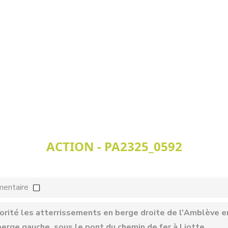
ACTION - PA2325_0592
mentaire
iorité les atterrissements en berge droite de l'Amblève en
erge gauche, sous le pont du chemin de fer à Liotte.