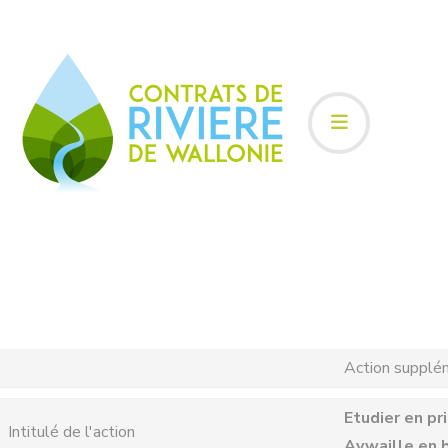
Action supplé
Etudier en pr
Intitulé de l'action
Aywaille en b