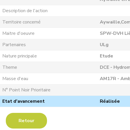
Description de l'action
Territoire concerné
Aywaille,Co
Maitre d'oeuvre
SPW-DVH Li
Partenaires
ULg
Nature principale
Etude
Theme
DCE - Hydrom
Masse d'eau
AM17R - Amb
N° Point Noir Prioritaire
Etat d'avancement
Réalisée
Retour