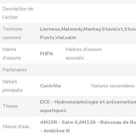
Description de
l'action
Territoire
Lierneux,Malmedy,Manhay,Stavelot,Stou
concerné
Ponts,Vielsalm
Maitre
Maitres d'oeuvre
FHPA
d'oeuvre
associés
Partenaires
Nature
Contrôle
Natures secondaires
principale
DCE - Hydromorphologie et préservation
Theme
aquatiques
AM10R - Salm II,AM11R - Ruisseau de 
Masse d'eau
- Amblève III