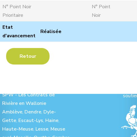
N° Point Noir
N° Point
Prioritaire
Noir
Etat
Réalisée
d'avancement
Retour
Les Contrats de Rivière :
Ave
SPW - Les Contrats de
soutie
Rivière en Wallonie
Amblève
,
Dendre
,
Dyle-
Gette
,
Escaut-Lys
,
Haine
,
Haute-Meuse
,
Lesse
,
Meuse