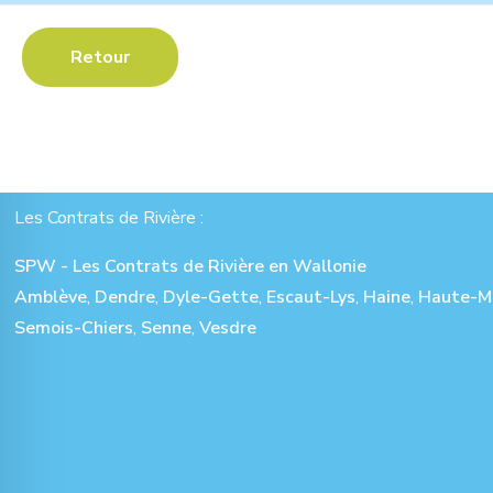
Retour
Les Contrats de Rivière :
SPW - Les Contrats de Rivière en Wallonie
Amblève
,
Dendre
,
Dyle-Gette
,
Escaut-Lys
,
Haine
,
Haute-M
Semois-Chiers
,
Senne
,
Vesdre