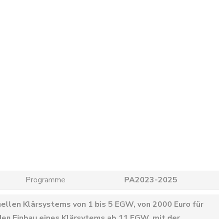
Programme
PA2023-2025
uellen Klärsystems von 1 bis 5 EGW, von 2000 Euro für
den Einbau eines Klärsytems ab 11 EGW, mit der