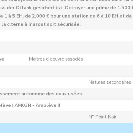
s der Öltank gesichert ist. Octroyer une prime de 1.500 €
de 1 à 5 EH, de 2.000 € pour une station de 6 à 10 EH et d
 la citerne à mazout soit sécurisée.
ve
Maitres d'oeuvre associés
Natures secondaires
issement autonome des eaux usées
ève I,AM03R - Amblève II
N° Point Noir