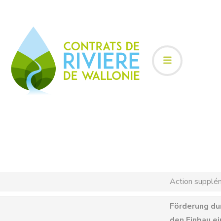
Action supplé
Förderung dur
den Einbau e