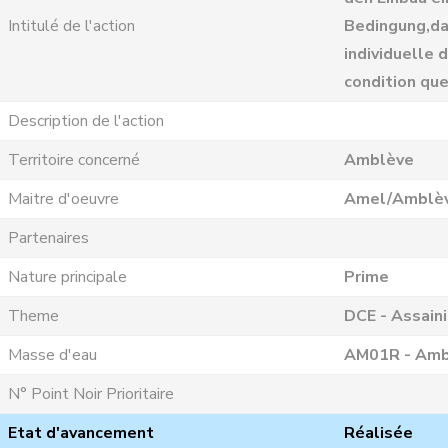
Intitulé de l'action
Bedingung,das
individuelle 
condition que
Description de l'action
Territoire concerné
Amblève
Maitre d'oeuvre
Amel/Amblè
Partenaires
Nature principale
Prime
Theme
DCE - Assain
Masse d'eau
AM01R - Ambl
N° Point Noir Prioritaire
Etat d'avancement
Réalisée