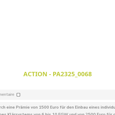
ACTION - PA2325_0068
mentaire
ch eine Prämie von 1500 Euro für den Einbau eines individ
ines Klärsystems von 6 bis 10 EGW und von 2500 Euro für 