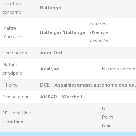
Territoire
Bullange
concerné
Maitres
Maitre
Büllingen/Bullange
d'oeuvre
d'oeuvre
associés
Partenaires
Agra-Ost
Nature
Analyse
Natures second
principale
Theme
DCE - Assainissement autonome des ea
Masse d'eau
AM04R - Warche I
N°
N° Point Noir
Point
Prioritaire
Noir