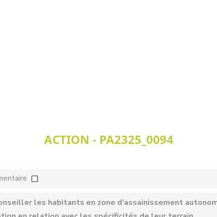
ACTION - PA2325_0094
mentaire
onseiller les habitants en zone d'assainissement autonom
ion en relation avec les spécificités de leur terrain.