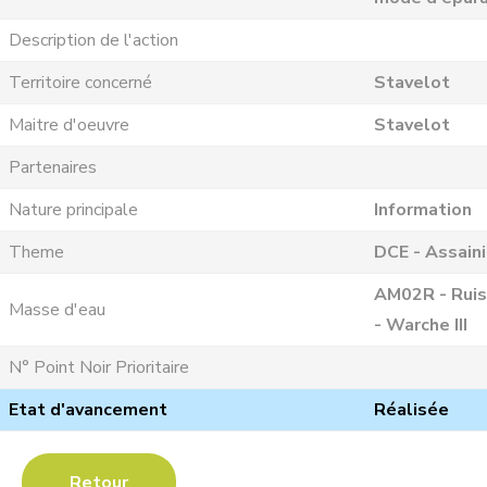
Description de l'action
Territoire concerné
Stavelot
Maitre d'oeuvre
Stavelot
Partenaires
Nature principale
Information
Theme
DCE - Assain
AM02R - Ruis
Masse d'eau
- Warche III
N° Point Noir Prioritaire
Etat d'avancement
Réalisée
Retour