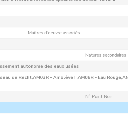
Maitres d'oeuvre associés
Natures secondaires
issement autonome des eaux usées
seau de Recht,AM03R - Amblève II,AM08R - Eau Rouge,AM
N° Point Noir