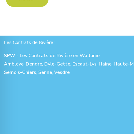
Les Contrats de Rivière :
SPW - Les Contrats de Rivière en Wallonie
Amblève
,
Dendre
,
Dyle-Gette
,
Escaut-Lys
,
Haine
,
Haute-M
Semois-Chiers
,
Senne
,
Vesdre