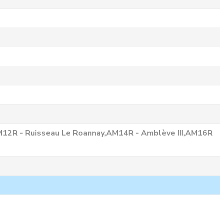
12R - Ruisseau Le Roannay,AM14R - Amblève III,AM16R