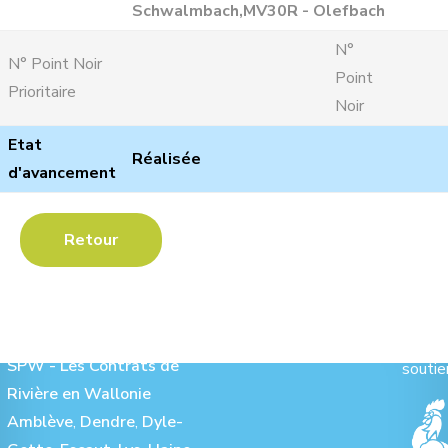
Schwalmbach,MV30R - Olefbach
N°
N° Point Noir
Point
Prioritaire
Noir
Etat
Réalisée
d'avancement
Retour
Les Contrats de Rivière :
Ave
SPW - Les Contrats de
soutie
Rivière en Wallonie
Amblève
,
Dendre
,
Dyle-