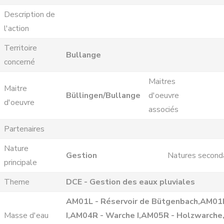
Description de
l'action
Territoire
Bullange
concerné
Maitres
Maitre
Büllingen/Bullange
d'oeuvre
d'oeuvre
associés
Partenaires
Nature
Gestion
Natures second
principale
Theme
DCE - Gestion des eaux pluviales
AM01L - Réservoir de Bütgenbach,AM01
Masse d'eau
I,AM04R - Warche I,AM05R - Holzwarche