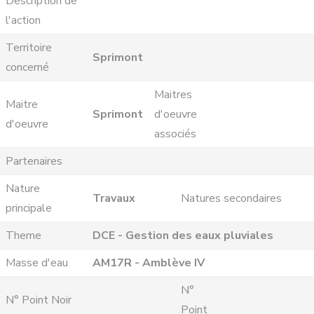
Description de
l'action
Territoire
Sprimont
concerné
Maitres
Maitre
Sprimont
d'oeuvre
d'oeuvre
associés
Partenaires
Nature
Travaux
Natures secondaires
principale
Theme
DCE - Gestion des eaux pluviales
Masse d'eau
AM17R - Amblève IV
N°
N° Point Noir
Point