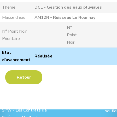
Theme
DCE - Gestion des eaux pluviales
Masse d'eau
AM12R - Ruisseau Le Roannay
N°
N° Point Noir
Point
Prioritaire
Noir
Etat
Réalisée
d'avancement
Retour
Les Contrats de Rivière :
Ave
SPW - Les Contrats de
soutie