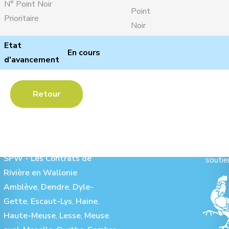
N° Point Noir
Point
Prioritaire
Noir
Etat
En cours
d'avancement
Retour
Les Contrats de Rivière :
Ave
SPW - Les Contrats de
soutie
Rivière en Wallonie
Amblève
,
Dendre
,
Dyle-
Gette
,
Escaut-Lys
,
Haine
,
Haute-Meuse
,
Lesse
,
Meuse