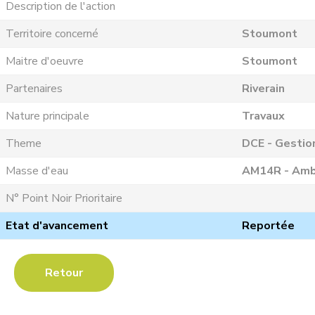
Description de l'action
Territoire concerné
Stoumont
Maitre d'oeuvre
Stoumont
Partenaires
Riverain
Nature principale
Travaux
Theme
DCE - Gestio
Masse d'eau
AM14R - Ambl
N° Point Noir Prioritaire
Etat d'avancement
Reportée
Retour