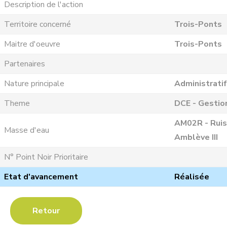
Description de l'action
Territoire concerné
Trois-Ponts
Maitre d'oeuvre
Trois-Ponts
Partenaires
Nature principale
Administratif
Theme
DCE - Gestio
AM02R - Ruis
Masse d'eau
Amblève III
N° Point Noir Prioritaire
Etat d'avancement
Réalisée
Retour