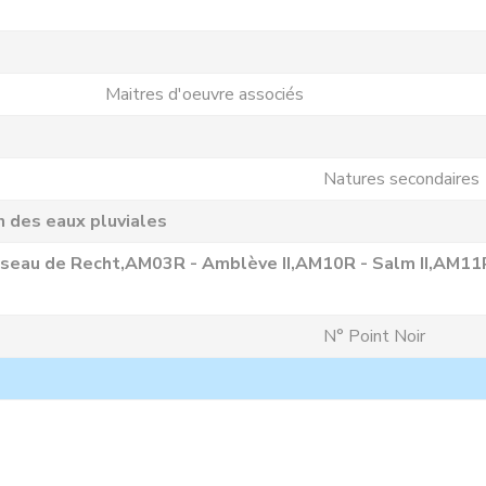
Maitres d'oeuvre associés
Natures secondaires
n des eaux pluviales
seau de Recht,AM03R - Amblève II,AM10R - Salm II,AM11
N° Point Noir