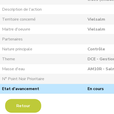
Description de l'action
Territoire concerné
Vielsalm
Maitre d'oeuvre
Vielsalm
Partenaires
Nature principale
Contrôle
Theme
DCE - Gestio
Masse d'eau
AM10R - Salm
N° Point Noir Prioritaire
Etat d'avancement
En cours
Retour