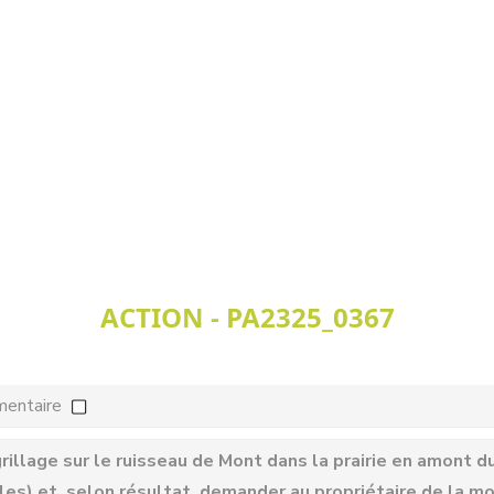
ACTION - PA2325_0367
mentaire
 grillage sur le ruisseau de Mont dans la prairie en amont
es) et, selon résultat, demander au propriétaire de la m