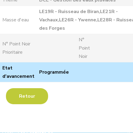
Theme
DCE - Gestion des eaux pluviales
LE19R - Ruisseau de Biran,LE21R -
Masse d'eau
Vachaux,LE26R - Ywenne,LE28R - Ruisse
des Forges
N°
N° Point Noir
Point
Prioritaire
Noir
Etat
Programmée
d'avancement
Retour
Les Contrats de Rivière :
Ave