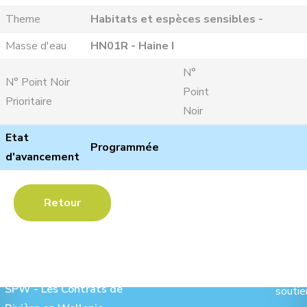
Theme
Habitats et espèces sensibles -
Masse d'eau
HN01R - Haine I
N°
N° Point Noir
Point
Prioritaire
Noir
Etat
Programmée
d'avancement
Retour
Les Contrats de Rivière :
Ave
SPW - Les Contrats de
soutie