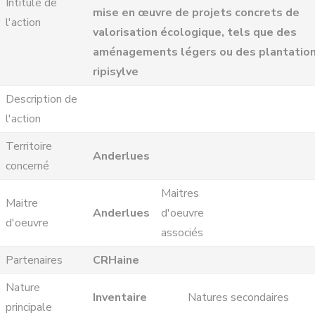
Intitulé de
mise en œuvre de projets concrets de
l'action
valorisation écologique, tels que des
aménagements légers ou des plantatio
ripisylve
Description de
l'action
Territoire
Anderlues
concerné
Maitres
Maitre
Anderlues
d'oeuvre
d'oeuvre
associés
Partenaires
CRHaine
Nature
Inventaire
Natures secondaires
principale