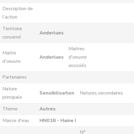
Description de
l'action
Territoire
Anderlues
concerné
Maitres
Maitre
Anderlues
d'oeuvre
d'oeuvre
associés
Partenaires
Nature
Sensibilisation
Natures secondaires
principale
Theme
Autres
Masse d'eau
HN01R - Haine I
N°