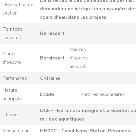
Dans le cadre des demandes de permis,
Description de
demander une intégration paysagère de
l'action
cours d'eau dans les projets
Territoire
Bernissart
concerné
Maitres
Maitre
Bernissart
d'oeuvre
d'oeuvre
associés
Partenaires
CRHaine
Nature
Etude
Natures secondaires
principale
DCE - Hydromorphologie et préservatio
Theme
milieux aquatiques
Masse d'eau
HN01C - Canal Nimy-Blaton-Péronnes