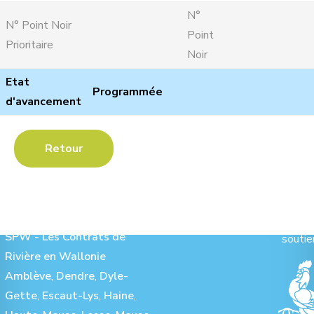
N°
N° Point Noir
Point
Prioritaire
Noir
Etat
Programmée
d'avancement
Retour
Les Contrats de Rivière :
Ave
SPW - Les Contrats de
soutie
Rivière en Wallonie
Amblève
,
Dendre
,
Dyle-
Gette
,
Escaut-Lys
,
Haine
,