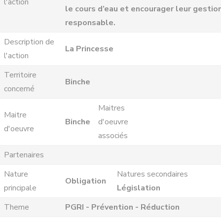
l'action
le cours d’eau et encourager leur gestio
responsable.
Description de
La Princesse
l'action
Territoire
Binche
concerné
Maitres
Maitre
Binche
d'oeuvre
d'oeuvre
associés
Partenaires
Nature
Natures secondaires
Obligation
principale
Législation
Theme
PGRI - Prévention - Réduction