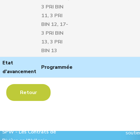
3 PRI BIN
11, 3 PRI
BIN 12, 17-
3 PRI BIN
13, 3 PRI
BIN 13
Etat
Programmée
d'avancement
Retour
Les Contrats de Rivière :
Ave
SPW - Les Contrats de
soutie