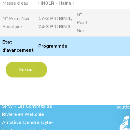
Masse d'eau
HN01R - Haine I
N°
N° Point Noir
17-3 PRI BIN 1,
Point
Prioritaire
24-3 PRI BIN 3
Noir
Etat
Programmée
d'avancement
Retour
Les Contrats de Rivière :
Ave
SPW - Les Contrats de
soutie
Rivière en Wallonie
Amblève
,
Dendre
,
Dyle-