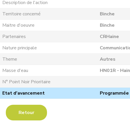
Description de l'action
Territoire concerné
Binche
Maitre d'oeuvre
Binche
Partenaires
CRHaine
Nature principale
Communicati
Theme
Autres
Masse d'eau
HN01R - Hain
N° Point Noir Prioritaire
Etat d'avancement
Programmée
Retour