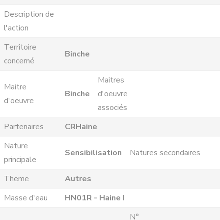
Description de
l'action
Territoire
Binche
concerné
Maitres
Maitre
Binche
d'oeuvre
d'oeuvre
associés
Partenaires
CRHaine
Nature
Sensibilisation
Natures secondaires
principale
Theme
Autres
Masse d'eau
HN01R - Haine I
N°