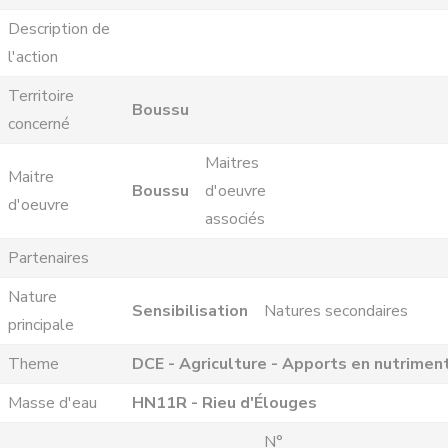
Description de
l'action
Territoire
Boussu
concerné
Maitres
Maitre
Boussu
d'oeuvre
d'oeuvre
associés
Partenaires
Nature
Sensibilisation
Natures secondaires
principale
Theme
DCE - Agriculture - Apports en nutrimen
Masse d'eau
HN11R - Rieu d'Élouges
N°