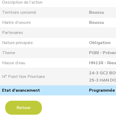
Description de l'action
Territoire concerné
Boussu
Maitre d'oeuvre
Boussu
Partenaires
Nature principale
Obligation
Theme
PGRI - Préven
Masse d'eau
HN11R - Rieu
24-3 GC2 BOU
N° Point Noir Prioritaire
25-3 HAN DO
Etat d'avancement
Programmée
Retour