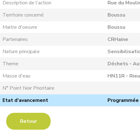
Description de l'action
Rue du Mouli
Territoire concerné
Boussu
Maitre d'oeuvre
Boussu
Partenaires
CRHaine
Nature principale
Sensibilisati
Theme
Déchets - Au
Masse d'eau
HN11R - Rieu
N° Point Noir Prioritaire
Etat d'avancement
Programmée
Retour