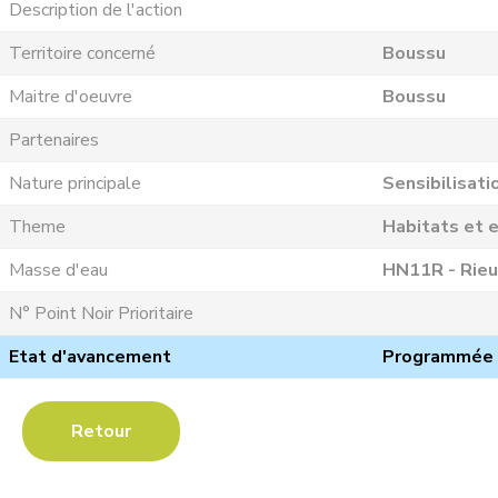
Description de l'action
Territoire concerné
Boussu
Maitre d'oeuvre
Boussu
Partenaires
Nature principale
Sensibilisati
Theme
Habitats et e
Masse d'eau
HN11R - Rieu
N° Point Noir Prioritaire
Etat d'avancement
Programmée
Retour