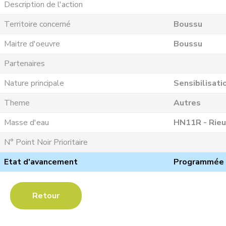
Description de l'action
Territoire concerné
Boussu
Maitre d'oeuvre
Boussu
Partenaires
Nature principale
Sensibilisati
Theme
Autres
Masse d'eau
HN11R - Rieu
N° Point Noir Prioritaire
Etat d'avancement
Programmée
Retour