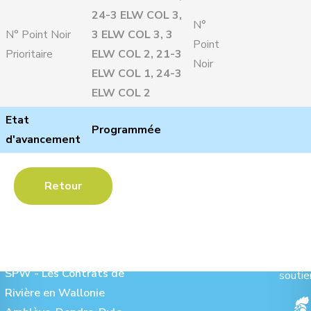
24-3 ELW COL 3,
N°
N° Point Noir
3 ELW COL 3, 3
Point
Prioritaire
ELW COL 2, 21-3
Noir
ELW COL 1, 24-3
ELW COL 2
Etat
Programmée
d'avancement
Retour
Les Contrats de Rivière :
Ave
SPW - Les Contrats de
soutie
Rivière en Wallonie