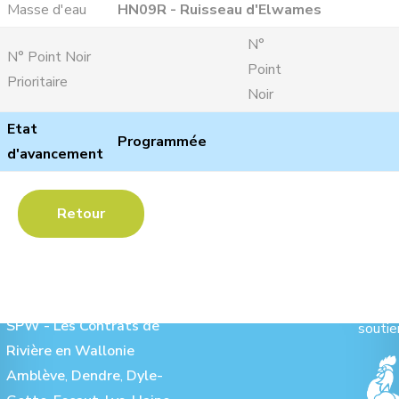
Masse d'eau
HN09R - Ruisseau d'Elwames
N°
N° Point Noir
Point
Prioritaire
Noir
Etat
Programmée
d'avancement
Retour
Les Contrats de Rivière :
Ave
SPW - Les Contrats de
soutie
Rivière en Wallonie
Amblève
,
Dendre
,
Dyle-