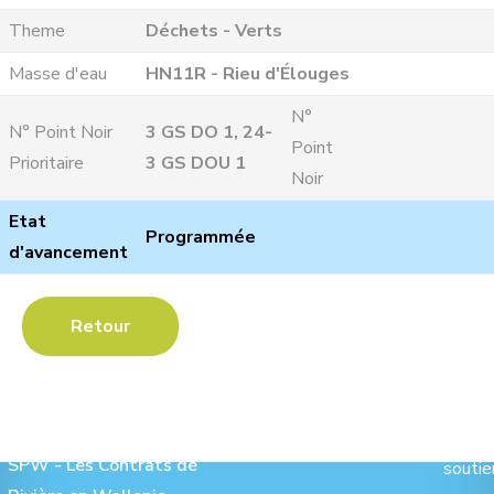
Theme
Déchets - Verts
Masse d'eau
HN11R - Rieu d'Élouges
N°
N° Point Noir
3 GS DO 1, 24-
Point
Prioritaire
3 GS DOU 1
Noir
Etat
Programmée
d'avancement
Retour
Les Contrats de Rivière :
Ave
SPW - Les Contrats de
soutie