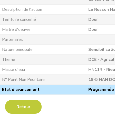
Description de l'action
Le Russon Ha
Territoire concerné
Dour
Maitre d'oeuvre
Dour
Partenaires
Nature principale
Sensibilisati
Theme
DCE - Agricul
Masse d'eau
HN11R - Rieu
N° Point Noir Prioritaire
18-5 HAN DO 
Etat d'avancement
Programmée
Retour