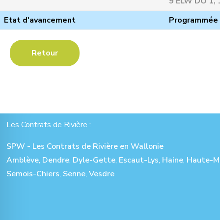
9 ELW DO 1, 
Etat d'avancement
Programmée
Retour
Les Contrats de Rivière :
SPW - Les Contrats de Rivière en Wallonie
Amblève
,
Dendre
,
Dyle-Gette
,
Escaut-Lys
,
Haine
,
Haute-M
Semois-Chiers
,
Senne
,
Vesdre