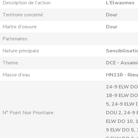
Description de l'action
L'Elwasmes
Territoire concerné
Dour
Maitre d'oeuvre
Dour
Partenaires
Nature principale
Sensibilisati
Theme
DCE - Assain
Masse d'eau
HN11R - Rieu
24-9 ELW DOU
18-9 ELW DO
5, 24-9 ELW 
N° Point Noir Prioritaire
DOU 2, 24-9 
ELW DO 10, 1
9 ELW DO 5, 