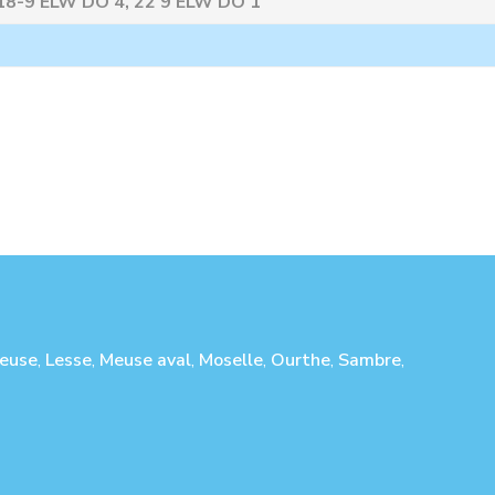
18-9 ELW DO 4, 22 9 ELW DO 1
euse
,
Lesse
,
Meuse aval
,
Moselle
,
Ourthe
,
Sambre
,