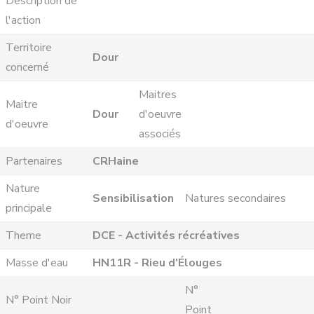
Description de
l'action
Territoire
Dour
concerné
Maitres
Maitre
Dour
d'oeuvre
d'oeuvre
associés
Partenaires
CRHaine
Nature
Sensibilisation
Natures secondaires
principale
Theme
DCE - Activités récréatives
Masse d'eau
HN11R - Rieu d'Élouges
N°
N° Point Noir
Point