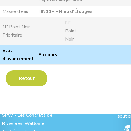
Espèces végétales
Masse d'eau
HN11R - Rieu d'Élouges
N°
N° Point Noir
Point
Prioritaire
Noir
Etat
En cours
d'avancement
Retour
Les Contrats de Rivière :
Ave
SPW - Les Contrats de
soutie
Rivière en Wallonie