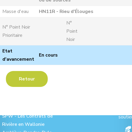
ou de sources
Masse d'eau
HN11R - Rieu d'Élouges
N°
N° Point Noir
Point
Prioritaire
Noir
Etat
En cours
d'avancement
Retour
Les Contrats de Rivière :
Ave
SPW - Les Contrats de
soutie
Rivière en Wallonie