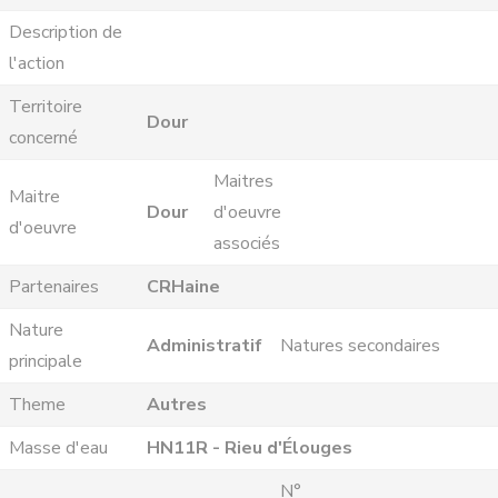
Description de
l'action
Territoire
Dour
concerné
Maitres
Maitre
Dour
d'oeuvre
d'oeuvre
associés
Partenaires
CRHaine
Nature
Administratif
Natures secondaires
principale
Theme
Autres
Masse d'eau
HN11R - Rieu d'Élouges
N°