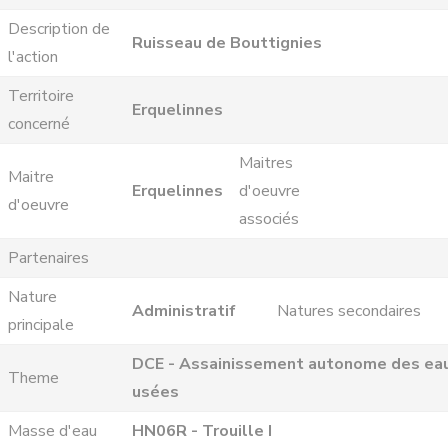
Description de
Ruisseau de Bouttignies
l'action
Territoire
Erquelinnes
concerné
Maitres
Maitre
Erquelinnes
d'oeuvre
d'oeuvre
associés
Partenaires
Nature
Administratif
Natures secondaires
principale
DCE - Assainissement autonome des ea
Theme
usées
Masse d'eau
HN06R - Trouille I