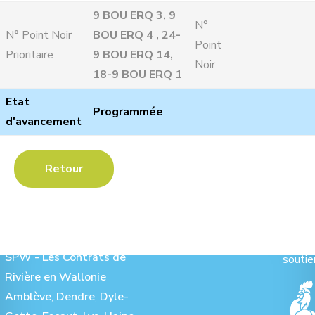
9 BOU ERQ 3, 9
N°
N° Point Noir
BOU ERQ 4 , 24-
Point
Prioritaire
9 BOU ERQ 14,
Noir
18-9 BOU ERQ 1
Etat
Programmée
d'avancement
Retour
Les Contrats de Rivière :
Ave
SPW - Les Contrats de
soutie
Rivière en Wallonie
Amblève
,
Dendre
,
Dyle-