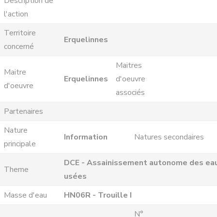
Description de
l'action
Territoire
Erquelinnes
concerné
Maitres
Maitre
Erquelinnes
d'oeuvre
d'oeuvre
associés
Partenaires
Nature
Information
Natures secondaires
principale
DCE - Assainissement autonome des ea
Theme
usées
Masse d'eau
HN06R - Trouille I
N°