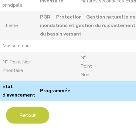
Inventaire
Natures secondaires
Etu
principale
PGRI - Protection - Gestion naturelle d
Theme
inondations et gestion du ruissellement
du bassin versant
Masse d'eau
N°
N° Point Noir
Point
Prioritaire
Noir
Etat
Programmée
d'avancement
Retour