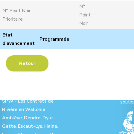
N°
N° Point Noir
Point
Prioritaire
Noir
Etat
Programmée
d'avancement
Retour
Les Contrats de Rivière :
Ave
SPW - Les Contrats de
soutie
Rivière en Wallonie
Amblève
,
Dendre
,
Dyle-
Gette
,
Escaut-Lys
,
Haine
,