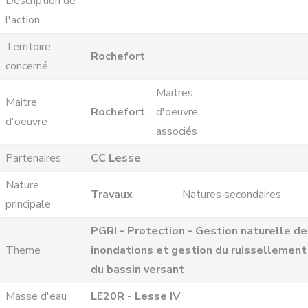
Description de
l'action
Territoire
Rochefort
concerné
Maitres
Maitre
Rochefort
d'oeuvre
d'oeuvre
associés
Partenaires
CC Lesse
Nature
Travaux
Natures secondaires
principale
PGRI - Protection - Gestion naturelle d
Theme
inondations et gestion du ruissellement
du bassin versant
Masse d'eau
LE20R - Lesse IV