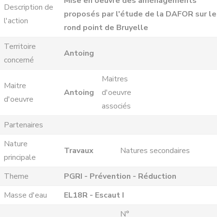
Mise en oeuvre des aménagements
Description de
proposés par l'étude de la DAFOR sur le
l'action
rond point de Bruyelle
Territoire
Antoing
concerné
Maitres
Maitre
Antoing
d'oeuvre
d'oeuvre
associés
Partenaires
Nature
Travaux
Natures secondaires
principale
Theme
PGRI - Prévention - Réduction
Masse d'eau
EL18R - Escaut I
N°