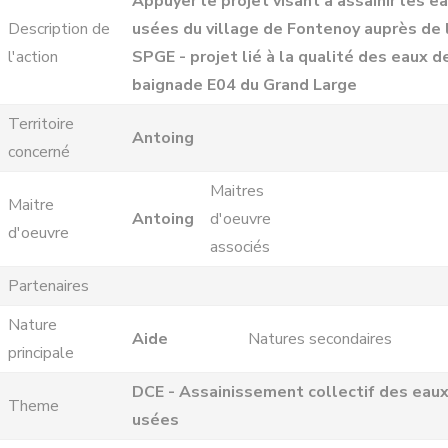
Appuyer le projet visant à assainir les e
Description de
usées du village de Fontenoy auprès de 
l'action
SPGE - projet lié à la qualité des eaux d
baignade E04 du Grand Large
Territoire
Antoing
concerné
Maitres
Maitre
Antoing
d'oeuvre
d'oeuvre
associés
Partenaires
Nature
Aide
Natures secondaires
principale
DCE - Assainissement collectif des eau
Theme
usées