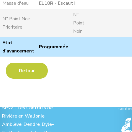
Masse d'eau
EL18R - Escaut I
N°
N° Point Noir
Point
Prioritaire
Noir
Etat
Programmée
d'avancement
Retour
Les Contrats de Rivière :
Ave
SPW - Les Contrats de
soutie
Rivière en Wallonie
Amblève
,
Dendre
,
Dyle-