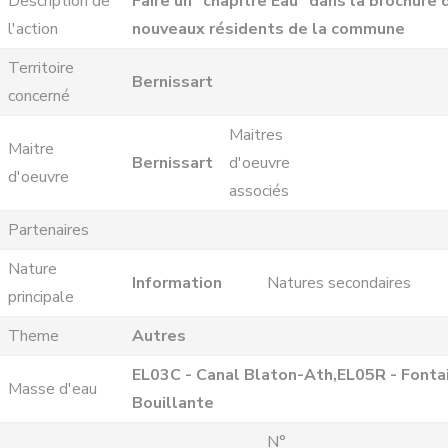
Description de
Faire un "chapitre Eau" dans la brochure 
l'action
nouveaux résidents de la commune
Territoire
Bernissart
concerné
Maitres
Maitre
Bernissart
d'oeuvre
d'oeuvre
associés
Partenaires
Nature
Information
Natures secondaires
principale
Theme
Autres
EL03C - Canal Blaton-Ath,EL05R - Fonta
Masse d'eau
Bouillante
N°