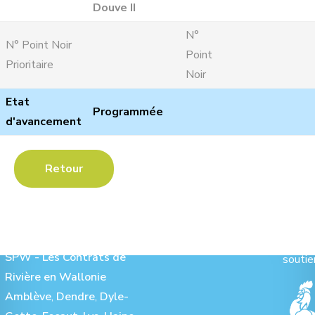
Douve II
N°
N° Point Noir
Point
Prioritaire
Noir
Etat
Programmée
d'avancement
Retour
Les Contrats de Rivière :
Ave
SPW - Les Contrats de
soutie
Rivière en Wallonie
Amblève
,
Dendre
,
Dyle-