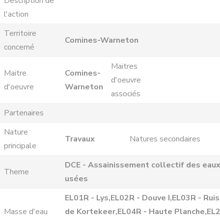
Description de
l'action
Territoire
Comines-Warneton
concerné
Maitres
Maitre
Comines-
d'oeuvre
d'oeuvre
Warneton
associés
Partenaires
Nature
Travaux
Natures secondaires
principale
DCE - Assainissement collectif des eau
Theme
usées
EL01R - Lys,EL02R - Douve I,EL03R - Rui
Masse d'eau
de Kortekeer,EL04R - Haute Planche,EL2