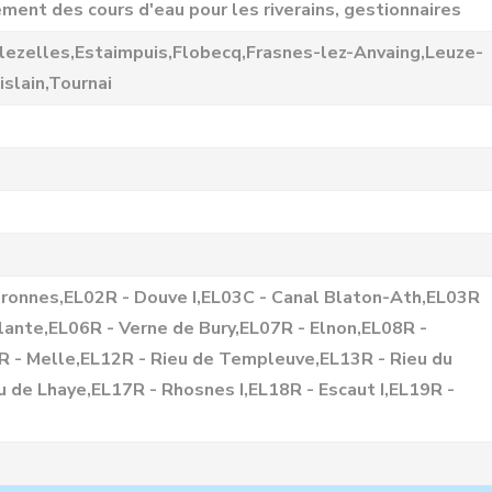
ment des cours d'eau pour les riverains, gestionnaires
lezelles,Estaimpuis,Flobecq,Frasnes-lez-Anvaing,Leuze-
slain,Tournai
éronnes,EL02R - Douve I,EL03C - Canal Blaton-Ath,EL03R
lante,EL06R - Verne de Bury,EL07R - Elnon,EL08R -
R - Melle,EL12R - Rieu de Templeuve,EL13R - Rieu du
 de Lhaye,EL17R - Rhosnes I,EL18R - Escaut I,EL19R -