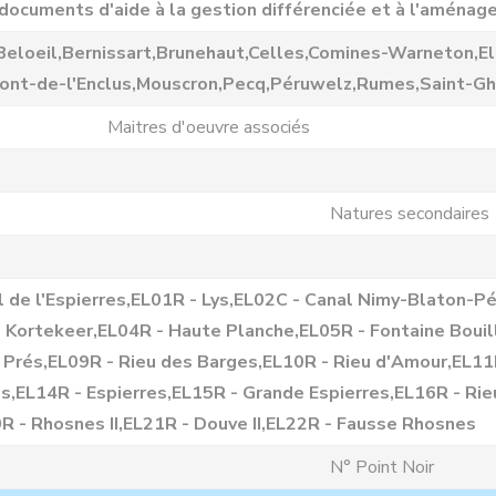
documents d'aide à la gestion différenciée et à l'aménage
Beloeil,Bernissart,Brunehaut,Celles,Comines-Warneton,El
ont-de-l'Enclus,Mouscron,Pecq,Péruwelz,Rumes,Saint-Ghi
Maitres d'oeuvre associés
Natures secondaires
l de l'Espierres,EL01R - Lys,EL02C - Canal Nimy-Blaton-P
e Kortekeer,EL04R - Haute Planche,EL05R - Fontaine Bouil
 Prés,EL09R - Rieu des Barges,EL10R - Rieu d'Amour,EL11
,EL14R - Espierres,EL15R - Grande Espierres,EL16R - Rieu
0R - Rhosnes II,EL21R - Douve II,EL22R - Fausse Rhosnes
N° Point Noir