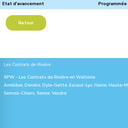
Etat d'avancement
Programmée
Retour
Les Contrats de Rivière :
SPW - Les Contrats de Rivière en Wallonie
Amblève
,
Dendre
,
Dyle-Gette
,
Escaut-Lys
,
Haine
,
Haute-M
Semois-Chiers
,
Senne
,
Vesdre