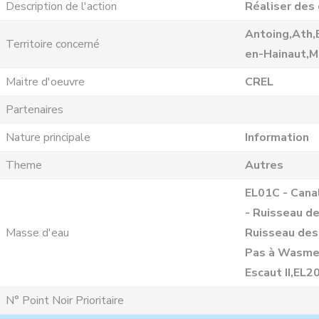
Description de l'action
Réaliser des 
Antoing,Ath,
Territoire concerné
en-Hainaut,M
Maitre d'oeuvre
CREL
Partenaires
Nature principale
Information
Theme
Autres
EL01C - Cana
- Ruisseau d
Masse d'eau
Ruisseau des
Pas à Wasmes
Escaut II,EL2
N° Point Noir Prioritaire