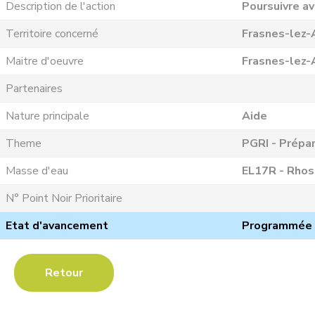
Description de l'action
Poursuivre av
Territoire concerné
Frasnes-lez-
Maitre d'oeuvre
Frasnes-lez-
Partenaires
Nature principale
Aide
Theme
PGRI - Prépar
Masse d'eau
EL17R - Rhos
N° Point Noir Prioritaire
Etat d'avancement
Programmée
Retour