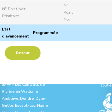
N°
N° Point Noir
Point
Prioritaire
Noir
Etat
Programmée
d'avancement
Retour
Les Contrats de Rivière :
Ave
SPW - Les Contrats de
soutie
Rivière en Wallonie
Amblève
,
Dendre
,
Dyle-
Gette
,
Escaut-Lys
,
Haine
,