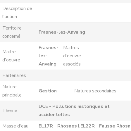
Description de
l'action
Territoire
Frasnes-lez-Anvaing
concerné
Frasnes-
Maitres
Maitre
lez-
d'oeuvre
d'oeuvre
Anvaing
associés
Partenaires
Nature
Gestion
Natures secondaires
principale
DCE - Pollutions historiques et
Theme
accidentelles
Masse d'eau
EL17R - Rhosnes I,EL22R - Fausse Rhos