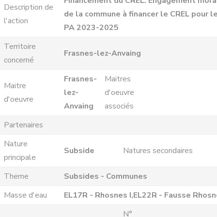
Financement du CREL. Engagement mora
Description de
de la commune à financer le CREL pour l
l'action
PA 2023-2025
Territoire
Frasnes-lez-Anvaing
concerné
Frasnes-
Maitres
Maitre
lez-
d'oeuvre
d'oeuvre
Anvaing
associés
Partenaires
Nature
Subside
Natures secondaires
principale
Theme
Subsides - Communes
Masse d'eau
EL17R - Rhosnes I,EL22R - Fausse Rhos
N°