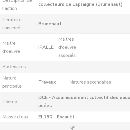
Description de
collecteurs de Laplaigne (Brunehaut)
l'action
Territoire
Brunehaut
concerné
Maitres
Maitre
IPALLE
d'oeuvre
d'oeuvre
associés
Partenaires
Nature
Travaux
Natures secondaires
principale
DCE - Assainissement collectif des eau
Theme
usées
Masse d'eau
EL18R - Escaut I
N°