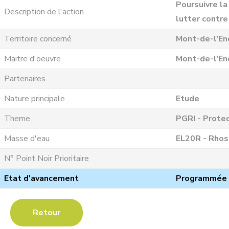
Poursuivre l
Description de l'action
lutter contre
Territoire concerné
Mont-de-l'En
Maitre d'oeuvre
Mont-de-l'En
Partenaires
Nature principale
Etude
Theme
PGRI - Protec
Masse d'eau
EL20R - Rhosn
N° Point Noir Prioritaire
Etat d'avancement
Programmée
Retour