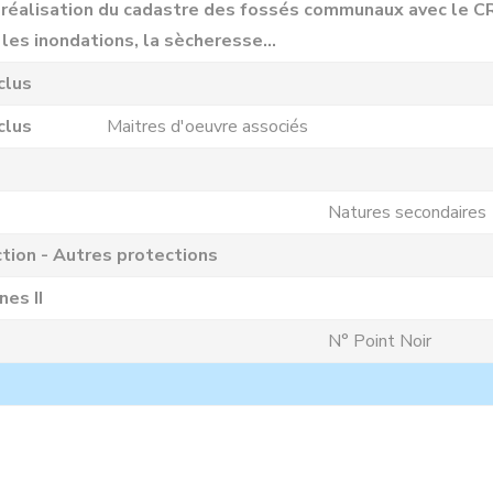
a réalisation du cadastre des fossés communaux avec le 
 les inondations, la sècheresse…
clus
clus
Maitres d'oeuvre associés
Natures secondaires
tion - Autres protections
es II
N° Point Noir