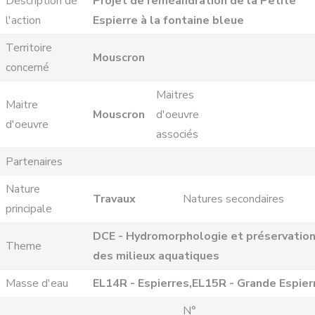
Description de
Projet de reméandration de la Petite
l'action
Espierre à la fontaine bleue
Territoire
Mouscron
concerné
Maitres
Maitre
Mouscron
d'oeuvre
d'oeuvre
associés
Partenaires
Nature
Travaux
Natures secondaires
principale
DCE - Hydromorphologie et préservatio
Theme
des milieux aquatiques
Masse d'eau
EL14R - Espierres,EL15R - Grande Espier
N°