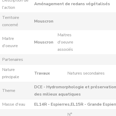
Description de
Aménagement de redans végétalisés
l'action
Territoire
Mouscron
concerné
Maitres
Maitre
Mouscron
d'oeuvre
d'oeuvre
associés
Partenaires
Nature
Travaux
Natures secondaires
principale
DCE - Hydromorphologie et préservatio
Theme
des milieux aquatiques
Masse d'eau
EL14R - Espierres,EL15R - Grande Espier
N°